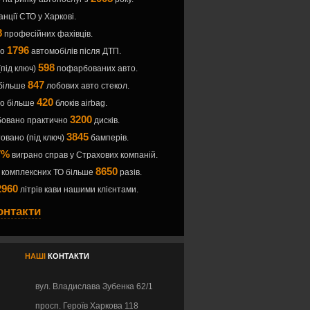
анції СТО у Харкові.
8
професійних фахівців.
1796
но
автомобілів після ДТП.
598
(під ключ)
пофарбованих авто.
847
 більше
лобових авто стекол.
420
но більше
блоків airbag.
3200
овано практично
дисків.
3845
овано (під ключ)
бамперів.
7%
виграно справ у Страхових компаній.
8650
 комплексних ТО більше
разів.
2960
літрів кави нашими клієнтами.
онтакти
НАШІ
КОНТАКТИ
вул. Владислава Зубенка 62/1
просп. Героїв Харкова 118