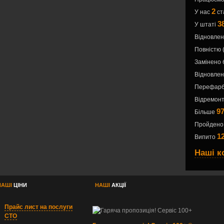
2
У нас
ст
3
У штаті
Відновле
Повністю 
Замінено
Відновле
Перефарб
Відремонт
9
Більше
Пройдено
1
Випито
Наші к
НАШІ
ЦІНИ
НАШІ
АКЦІЇ
Прайс лист на послуги
СТО