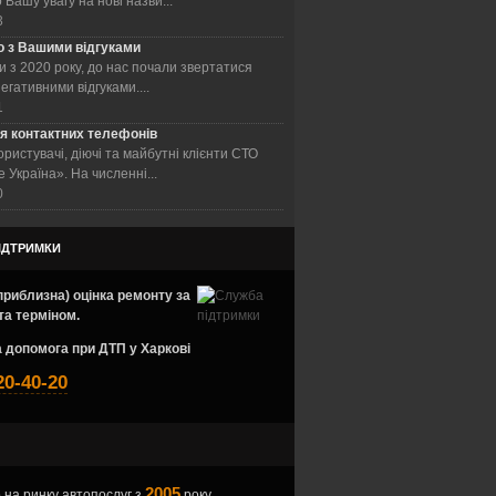
Вашу увагу на нові назви...
3
 з Вашими відгуками
 з 2020 року, до нас почали звертатися
негативними відгуками....
1
я контактних телефонів
ристувачі, діючі та майбутні клієнти СТО
 Україна». На численні...
0
ІДТРИМКИ
риблизна) оцінка ремонту за
та терміном.
 допомога при ДТП у Харкові
20-40-20
2005
на ринку автопослуг з
року.