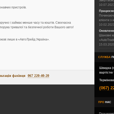
Звертаємо 
10.07.202
онавчих пристроїв.
Працюємо
Починаючи
клієнти з 
зручно і займає менше часу та коштів. Своєчасна
10.02.202
порука тривалої та безпечної роботи Вашого авто!
Оновленн
Шановні ко
ркові лише в «АвтоТрейд Україна».
«AutoTrade
15.03.202
СЛУЖБА
П
Швидка (п
вартістю 
льтація фахівця
067 220-40-20
Термінова
(067) 2
ПРО
НАС
Працюємо 