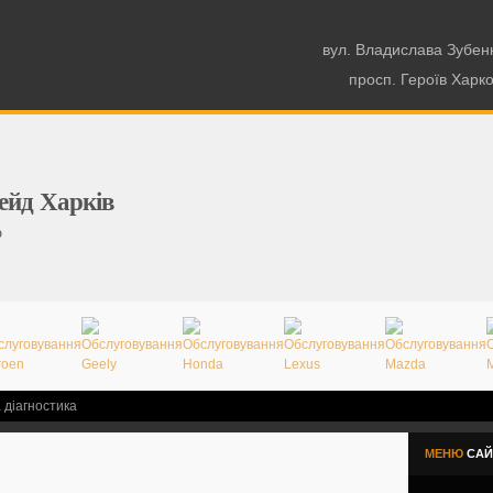
вул. Владислава Зубен
просп. Героїв Харк
ейд Харків
о
 діагностика
МЕНЮ
САЙ