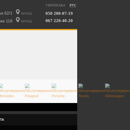
УКРАЇНСЬКА
РУС
ка 62/1
050 200-07-19
ПРОЇЗД
067 220-40-20
ова 118
ПРОЇЗД
ТА