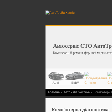
Автосервіс СТО АвтоТр
Комплексний ремонт будь-якої марки авт
Головна
•
Авто • Діагностика
•
Комп'ютерна
Комп'ютерна діагностика