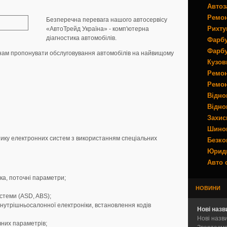
Автоз
Ремон
Безперечна перевага нашого автосервісу
Рихту
«АвтоТрейд Україна» - комп'ютерна
діагностика автомобілів.
Фарбу
Фарбу
 нам пропонувати обслуговування автомобілів на найвищому
Кузов
Ремон
Ремон
Відно
Відно
Захис
Шино
тику електронних систем з використанням спеціальних
Безко
Юриди
Авто 
ка, поточні параметри;
НОВИНИ
стеми (ASD, ABS);
внутрішньосалонної електроніки, встановлення кодів
Нові назв
Нові назв
чних параметрів;