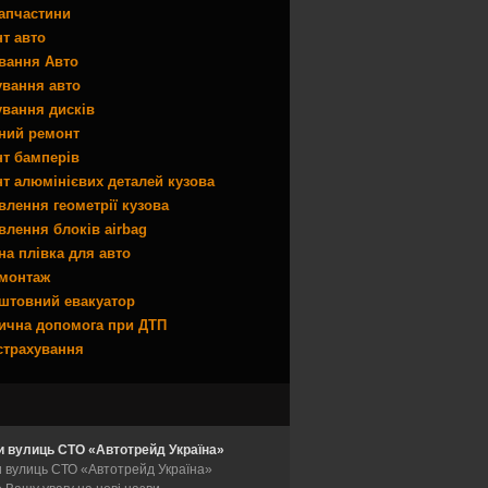
апчастини
т авто
вання Авто
вання авто
вання дисків
ний ремонт
т бамперів
т алюмінієвих деталей кузова
влення геометрії кузова
влення блоків airbag
на плівка для авто
монтаж
штовний евакуатор
чна допомога при ДТП
страхування
и вулиць СТО «Автотрейд Україна»
и вулиць СТО «Автотрейд Україна»