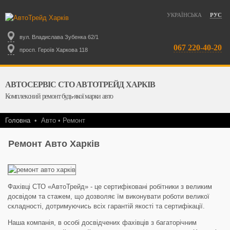
УКРАЇНСЬКА
РУС
вул. Владислава Зубенка 62/1
067 220-40-20
просп. Героїв Харкова 118
АВТОСЕРВІС СТО АВТОТРЕЙД ХАРКІВ
Комплексний ремонт будь-якої марки авто
Головна
•
Авто • Ремонт
Ремонт Авто Харків
Фахівці СТО «АвтоТрейд» - це сертифіковані робітники з великим
досвідом та стажем, що дозволяє їм виконувати роботи великої
складності, дотримуючись всіх гарантій якості та сертифікації.
Наша компанія, в особі досвідчених фахівців з багаторічним