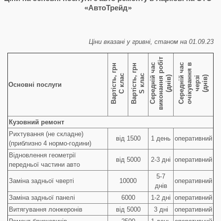
«АвтоТрейд»
Ціни вказані у гривні, станом на 01.09.23
виконання робіт
Середній час
Середній час
о
ч
і
к
у
в
а
н
я
в
ч
е
р
з
Вартість, грн
Вартість, грн
С клас
S клас
(днів)
(днів)
н
і
Основні послуги
Кузовний ремонт
Рихтування (не складне)
від 1500
1 день
оперативний
(приблизно 4 нормо-години)
Відновлення геометрії
від 5000
2-3 дні
оперативний
передньої частини авто
5-7
Заміна задньої чверті
10000
оперативний
днів
Заміна задньої панелі
6000
1-2 дні
оперативний
Витягування лонжеронів
від 5000
3 дні
оперативний