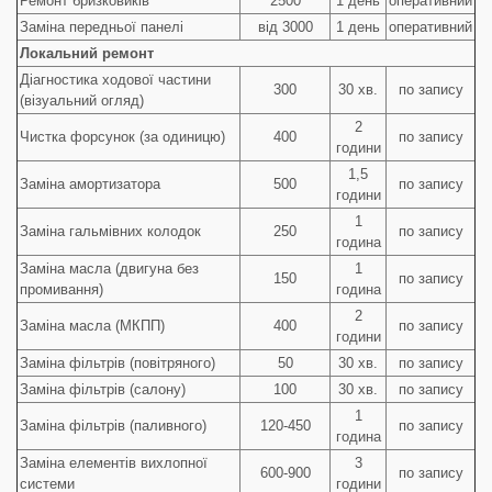
Ремонт бризковиків
2500
1 день
оперативний
Заміна передньої панелі
від 3000
1 день
оперативний
Локальний ремонт
Діагностика ходової частини
300
30 хв.
по запису
(візуальний огляд)
2
Чистка форсунок (за одиницю)
400
по запису
години
1,5
Заміна амортизатора
500
по запису
години
1
Заміна гальмівних колодок
250
по запису
година
Заміна масла (двигуна без
1
150
по запису
промивання)
година
2
Заміна масла (МКПП)
400
по запису
години
Заміна фільтрів (повітряного)
50
30 хв.
по запису
Заміна фільтрів (салону)
100
30 хв.
по запису
1
Заміна фільтрів (паливного)
120-450
по запису
година
Заміна елементів вихлопної
3
600-900
по запису
системи
години