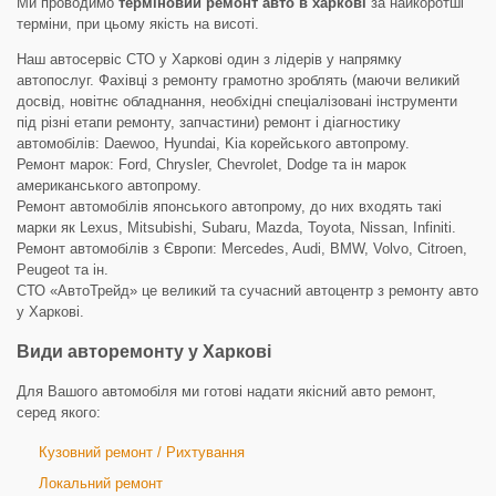
Ми проводимо
терміновий ремонт авто в харкові
за найкоротші
терміни, при цьому якість на висоті.
Наш автосервіс СТО у Харкові один з лідерів у напрямку
автопослуг. Фахівці з ремонту грамотно зроблять (маючи великий
досвід, новітнє обладнання, необхідні спеціалізовані інструменти
під різні етапи ремонту, запчастини) ремонт і діагностику
автомобілів: Daewoo, Hyundai, Kia корейського автопрому.
Ремонт марок: Ford, Chrysler, Chevrolet, Dodge та ін марок
американського автопрому.
Ремонт автомобілів японського автопрому, до них входять такі
марки як Lexus, Mitsubishi, Subaru, Mazda, Toyota, Nissan, Infiniti.
Ремонт автомобілів з Європи: Mercedes, Audi, BMW, Volvo, Citroen,
Peugeot та ін.
СТО «АвтоТрейд» це великий та сучасний автоцентр з ремонту авто
у Харкові.
Види авторемонту у Харкові
Для Вашого автомобіля ми готові надати якісний авто ремонт,
серед якого:
Кузовний ремонт / Рихтування
Локальний ремонт