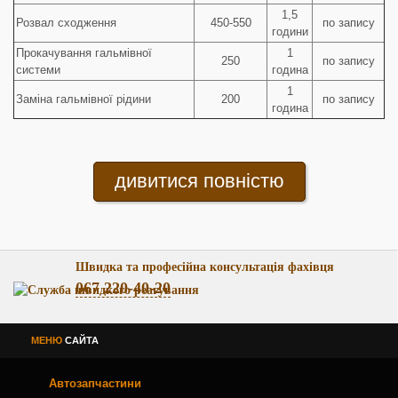
1,5
Розвал сходження
450-550
по запису
години
Прокачування гальмівної
1
250
по запису
системи
година
1
Заміна гальмівної рідини
200
по запису
година
дивитися повністю
Швидка та професійна консультація фахівця
067 220-40-20
МЕНЮ
САЙТА
Автозапчастини