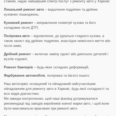
стажем, надає найширший спектр послуг з ремонту авто у Харкові:
Локальний ремонт авто
– видалення подряпин та дрібних
кузовних пошкоджень;
Кузовний ремонт
– виправлення геометрії кузова та його
складових після ДТП;
Поліровка авто
– відновлення, до ідеально гладкого кузова, а
також захист від дрібних подряпин, внаслідок неякісного миття або
після зими;
Дрібний ремонт
– включає заміну однієї або декількох деталей і
вузлів ходової;
Ремонт бамперів
– будь-яких складних деформацій;
Фарбування автомобіля
, поліровка та багато іншого.
Наш автосервіс оснащений та обладнаний найсучаснішим
обладнанням для ремонту авто в Харкові, будь-якої складності та
всіх видів діагностики.
Ми завжди контролюємо, щоб наші фахівці дотримувалися
рекомендації від заводів виробників кожної марки авто, і щоб вони
були максимально враховані при ремонті авто.