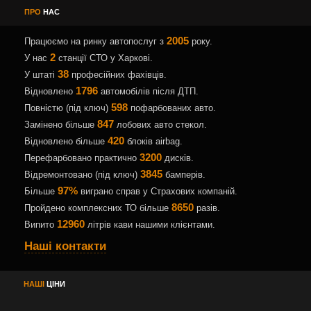
ПРО
НАС
2005
Працюємо на ринку автопослуг з
року.
2
У нас
станції СТО у Харкові.
38
У штаті
професійних фахівців.
1796
Відновлено
автомобілів після ДТП.
598
Повністю (під ключ)
пофарбованих авто.
847
Замінено більше
лобових авто стекол.
420
Відновлено більше
блоків airbag.
3200
Перефарбовано практично
дисків.
3845
Відремонтовано (під ключ)
бамперів.
97%
Більше
виграно справ у Страхових компаній.
8650
Пройдено комплексних ТО більше
разів.
12960
Випито
літрів кави нашими клієнтами.
Наші контакти
НАШІ
ЦІНИ