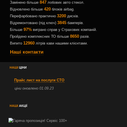
847
Замінено більше
лобових авто стекол.
420
Відновлено більше
блоків airbag.
3200
Перефарбовано практично
дисків.
3845
Відремонтовано (під ключ)
бамперів.
97%
Більше
виграно справ у Страхових компаній.
8650
Пройдено комплексних ТО більше
разів.
12960
Випито
літрів кави нашими клієнтами.
Наші контакти
НАШІ
ЦІНИ
Прайс лист на послуги СТО
ціни оновлено 01.09.23
НАШІ
АКЦІЇ