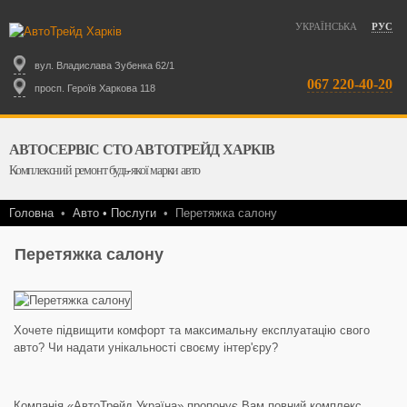
УКРАЇНСЬКА
РУС
вул. Владислава Зубенка 62/1
067 220-40-20
просп. Героїв Харкова 118
АВТОСЕРВІС СТО АВТОТРЕЙД ХАРКІВ
Комплексний ремонт будь-якої марки авто
Головна
•
Авто • Послуги
•
Перетяжка салону
Перетяжка салону
Хочете підвищити комфорт та максимальну експлуатацію свого
авто? Чи надати унікальності своєму інтер'єру?
Компанія «АвтоТрейд Україна» пропонує Вам повний комплекс