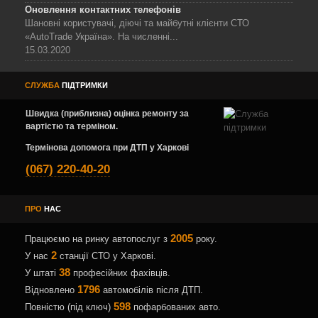
Оновлення контактних телефонів
Шановні користувачі, діючі та майбутні клієнти СТО
«AutoTrade Україна». На численні...
15.03.2020
СЛУЖБА
ПІДТРИМКИ
Швидка (приблизна) оцінка ремонту за
вартістю та терміном.
Термінова допомога при ДТП у Харкові
(067) 220-40-20
ПРО
НАС
2005
Працюємо на ринку автопослуг з
року.
2
У нас
станції СТО у Харкові.
38
У штаті
професійних фахівців.
1796
Відновлено
автомобілів після ДТП.
598
Повністю (під ключ)
пофарбованих авто.