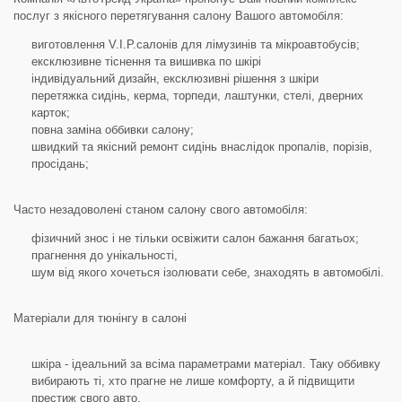
послуг з якісного перетягування салону Вашого автомобіля:
виготовлення V.I.P.салонів для лімузинів та мікроавтобусів;
ексклюзивне тіснення та вишивка по шкірі
індивідуальний дизайн, ексклюзивні рішення з шкіри
перетяжка сидінь, керма, торпеди, лаштунки, стелі, дверних
карток;
повна заміна оббивки салону;
швидкий та якісний ремонт сидінь внаслідок пропалів, порізів,
просідань;
Часто незадоволені станом салону свого автомобіля:
фізичний знос і не тільки освіжити салон бажання багатьох;
прагнення до унікальності,
шум від якого хочеться ізолювати себе, знаходять в автомобілі.
Матеріали для тюнінгу в салоні
шкіра - ідеальний за всіма параметрами матеріал. Таку оббивку
вибирають ті, хто прагне не лише комфорту, а й підвищити
престиж свого авто.